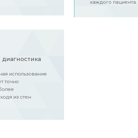
каждого пациента.
 диагностика
ючая использование
ет точно
более
ходя из стен