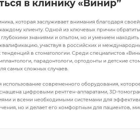
ться в клинику «Винир”
линика, которая заслуживает внимания благодаря свое
аждому клиенту. Одной из ключевых причин обратить
 глубокими знаниями и опытом, но и умением находить
валификацию, участвуя в российских и международны
х тенденций в стоматологии. Среди специалистов «Вин
имплантологи, парадонтологи, ортодонты и детские сто
я самых сложных случаев.
 использование современного оборудования, которое
оснащена цифровыми рентген-аппаратами, 3D-томогра
иями и всеми необходимыми системами для эффективн
ечения, но и делает его комфортным для пациентов, 