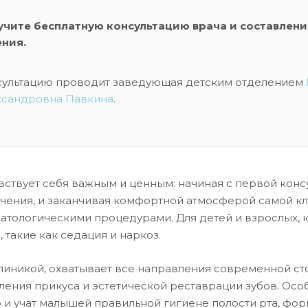
учите бесплатную консультацию врача и составлени
ения.
сультацию проводит заведующая детским отделением
ксандровна Павкина
.
вствует себя важным и ценным: начиная с первой конс
ечения, и заканчивая комфортной атмосферой самой кл
матологическими процедурами. Для детей и взрослых, 
такие как седация и наркоз.
иникой, охватывает все направления современной сто
ления прикуса и эстетической реставрации зубов. Осо
но и учат малышей правильной гигиене полости рта, ф