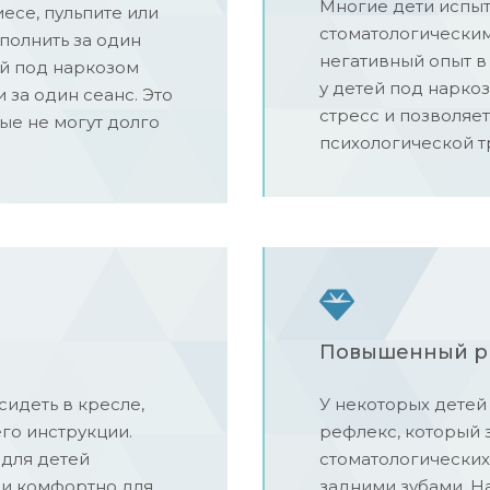
Многие дети испы
есе, пульпите или
стоматологическим
полнить за один
негативный опыт в
ей под наркозом
у детей под нарко
 за один сеанс. Это
стресс и позволяе
ые не могут долго
психологической т
Повышенный р
 сидеть в кресле,
У некоторых детей
его инструкции.
рефлекс, который 
для детей
стоматологических
 и комфортно для
задними зубами. На