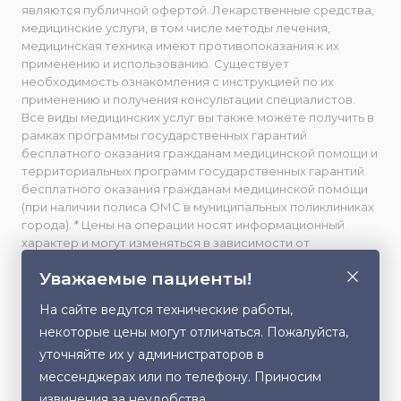
являются публичной офертой. Лекарственные средства,
медицинские услуги, в том числе методы лечения,
медицинская техника имеют противопоказания к их
применению и использованию. Существует
необходимость ознакомления с инструкцией по их
применению и получения консультации специалистов.
Все виды медицинских услуг вы также можете получить в
рамках программы государственных гарантий
бесплатного оказания гражданам медицинской помощи и
территориальных программ государственных гарантий
бесплатного оказания гражданам медицинской помощи
(при наличии полиса ОМС в муниципальных поликлиниках
города). * Цены на операции носят информационный
характер и могут изменяться в зависимости от
сложности и использования расходных материалов. **
Уважаемые пациенты!
Facebook принадлежит компании Meta, признанной
экстремистской и запрещенной в РФ. Весь фото- и
На сайте ведутся технические работы,
видеоматериал, размещенный на данном сайте,
некоторые цены могут отличаться. Пожалуйста,
публикуется с письменного согласия лиц, изображенных
на них, либо их законных представителей (в случае
уточняйте их у администраторов в
несовершеннолетних). Любое использование,
мессенджерах или по телефону. Приносим
Этот сайт использует cookie для хранения
копирование или распространение данного контента без
извинения за неудобства.