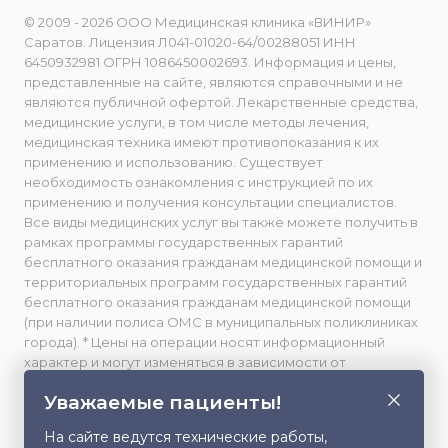
© 2009 - 2026 ООО Медицинская клиника «ВИНИР»
Саратов. Лицензия Л041-01020-64/00288051 ИНН
6450932981 ОГРН 1086450002693. Информация и цены,
представленные на сайте, являются справочными и не
являются публичной офертой. Лекарственные средства,
медицинские услуги, в том числе методы лечения,
медицинская техника имеют противопоказания к их
применению и использованию. Существует
необходимость ознакомления с инструкцией по их
применению и получения консультации специалистов.
Все виды медицинских услуг вы также можете получить в
рамках программы государственных гарантий
бесплатного оказания гражданам медицинской помощи и
территориальных программ государственных гарантий
бесплатного оказания гражданам медицинской помощи
(при наличии полиса ОМС в муниципальных поликлиниках
города). * Цены на операции носят информационный
характер и могут изменяться в зависимости от
сложности и использования расходных материалов. **
Уважаемые пациенты!
Facebook принадлежит компании Meta, признанной
экстремистской и запрещенной в РФ. Весь фото- и
На сайте ведутся технические работы,
видеоматериал, размещенный на данном сайте,