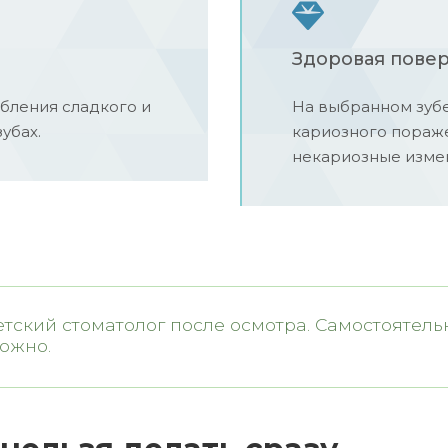
Здоровая пове
ебления сладкого и
На выбранном зубе
убах.
кариозного пораже
некариозные измен
тский стоматолог после осмотра. Самостоятель
ожно.