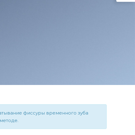
печатывание фиссуры временного зуба
методе.