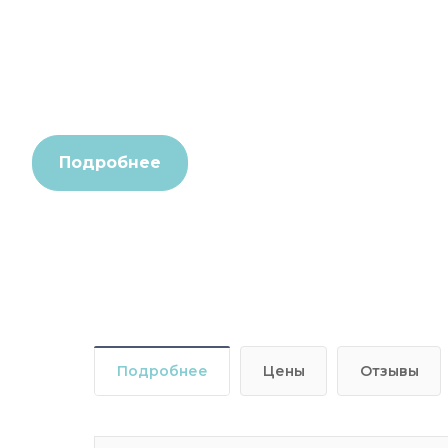
Удаление зубов под наркозом — это процедура, к
зубы серьезно поврежденных кариесом, при необ
мудрости или в других ситуациях, когда зубы не мо
Подробнее
Подробнее
Цены
Отзывы