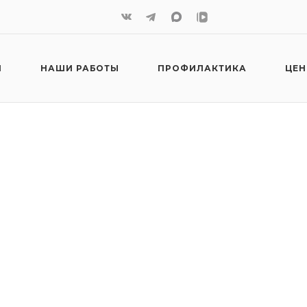
И
НАШИ РАБОТЫ
ПРОФИЛАКТИКА
ЦЕ
под общим
ура, которая обеспечивает
ического вмешательства.