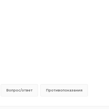
оторая может потребоваться если
ходимости удаления зубов
гут быть сохранены.
Вопрос/ответ
Противопоказания