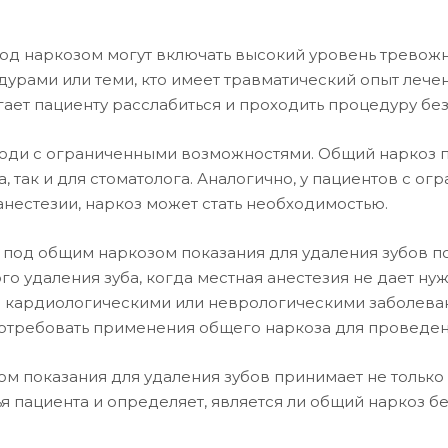
под наркозом могут включать высокий уровень тревожн
рами или теми, кто имеет травматический опыт лечен
гает пациенту расслабиться и проходить процедуру без 
 люди с ограниченными возможностями. Общий наркоз
, так и для стоматолога. Аналогично, у пациентов с 
анестезии, наркоз может стать необходимостью.
под общим наркозом показания для удаления зубов под
о удаления зуба, когда местная анестезия не дает ну
с кардиологическими или неврологическими заболева
потребовать применения общего наркоза для проведе
 показания для удаления зубов принимает не только с
 пациента и определяет, является ли общий наркоз бе