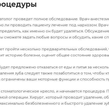
роцедуры
атолог проведет полное обследование. Врач-анестези
о ли проводить пациенту лечение под наркозом. Врач
определить, как именно он будет удаляться. Обсуждение
Вы сможете задать любые вопросы и обсудить, какие сп
т пройти несколько предварительных обследований, ч
ит историю болезни, оценит общее состояние здоровь
удет предложено отказаться от еды и питья за нескол
ления зуба следует также позаботиться о том, чтобы к
ыть ограничены ваши моторные функции и способность 
а стоматологическое кресло, и начинается процедура.
самой операции. Хирург, который проводит удаление, 
максимально безболезненного и быстрого удаление зуб