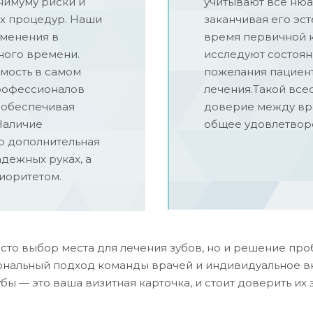
нимуму риски и
учитывают все нюа
х процедур. Наши
заканчивая его эс
зменения в
время первичной к
ного времени.
исследуют состоян
мость в самом
пожелания пациент
рофессионалов
лечения.Такой все
, обеспечивая
доверие между вра
Наличие
общее удовлетворе
то дополнительная
адежных руках, а
иоритетом.
осто выбор места для лечения зубов, но и решение п
ональный подход команды врачей и индивидуальное вн
ы — это ваша визитная карточка, и стоит доверить их