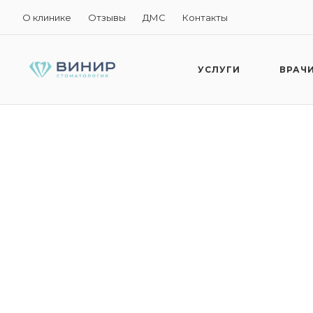
О клинике
Отзывы
ДМС
Контакты
УСЛУГИ
ВРАЧ
«Антистресс»
Удаление зубов 
наркозом
Удаление зубов под общим наркозом — это процед
комфорт и безболезненность во время стоматолог