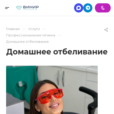
—
—
Главная
Услуги
—
Профессиональная гигиена
Домашнее отбеливание
Домашнее отбеливание