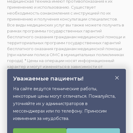
медицинская техника имеют противопоказания к их
применению и использованию. Существует
необходимость ознакомления с инструкцией по их
применению и получения консультации специалистов.
Все виды медицинских услуг вы также можете получить в
рамках программы государственных гарантий
бесплатного оказания гражданам медицинской помощи и
территориальных программ государственных гарантий
бесплатного оказания гражданам медицинской помощи
(при наличии полиса ОМС в муниципальных поликлиниках
города). * Цены на операции носят информационный
характер и могут изменяться в зависимости от
сложности и использования расходных материалов. **
Уважаемые пациенты!
Facebook принадлежит компании Meta, признанной
экстремистской и запрещенной в РФ. Весь фото- и
На сайте ведутся технические работы,
видеоматериал, размещенный на данном сайте,
некоторые цены могут отличаться. Пожалуйста,
публикуется с письменного согласия лиц, изображенных
на них, либо их законных представителей (в случае
уточняйте их у администраторов в
несовершеннолетних). Любое использование,
мессенджерах или по телефону. Приносим
Этот сайт использует cookie для хранения
копирование или распространение данного контента без
извинения за неудобства.
данных. Продолжая использовать сайт, Вы даете
разрешения правообладателя запрещено.
согласие на работу с этими файлами.
Политика в отношении обработки персональных данных