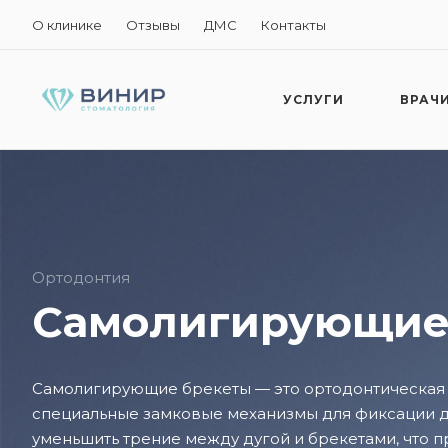
О клинике
Отзывы
ДМС
Контакты
УСЛУГИ
ВРАЧ
Ортодонтия
Самолигирующие
Самолигирующие брекеты — это ортодонтическая с
специальные замковые механизмы для фиксации ду
уменьшить трение между дугой и брекетами, что 