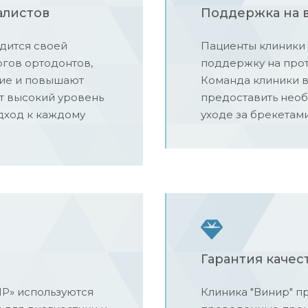
алистов
Поддержка на в
рдится своей
Пациенты клиники
гов ортодонтов,
поддержку на прот
ние и повышают
Команда клиники в
т высокий уровень
предоставить нео
дход к каждому
уходе за брекетами
Гарантия качес
Р» используются
Клиника "Винир" п