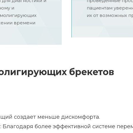
 для диагностики и
проведенные проце
ному и
пациентам уверенн
самолигирующих
их от возможных п
ижении времени
олигирующих брекетов
ющий создает меньше дискомфорта.
 Благодаря более эффективной системе перем