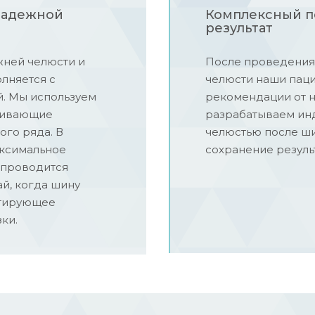
надежной
Комплексный п
результат
жней челюсти и
После проведени
лняется с
челюсти наши пац
. Мы используем
рекомендации от 
чивающие
разрабатываем инд
го ряда. В
челюстью после ши
аксимальное
сохранение результ
 проводится
й, когда шину
нтирующее
ки.