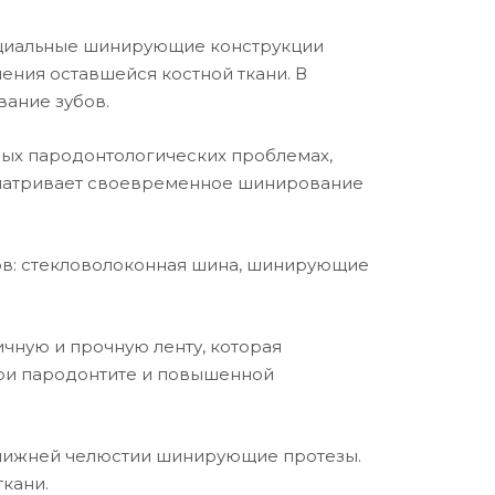
ециальные шинирующие конструкции
ения оставшейся костной ткани. В
вание зубов.
ных пародонтологических проблемах,
сматривает своевременное шинирование
ов: стекловолоконная шина, шинирующие
чную и прочную ленту, которая
при пародонтите и повышенной
 нижней челюстии шинирующие протезы.
кани.