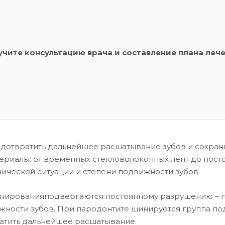
учите консультацию врача и составление плана лече
дотвратить дальнейшее расшатывание зубов и сохрани
риалы: от временных стекловолоконных лент до пост
нической ситуации и степени подвижности зубов.
нированияподвергаются постоянному разрушению – про
ости зубов. При пародонтите шинируется группа под
атить дальнейшее расшатывание.