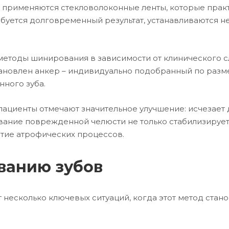
 применяются стекловолоконные ленты, которые практ
ребуется долговременный результат, устанавливаются 
етоды шинирования в зависимости от клинического сл
тановлен анкер – индивидуально подобранный по разм
нного зуба.
ациенты отмечают значительное улучшение: исчезает 
вание поврежденной челюсти не только стабилизирует
итие атрофических процессов.
ванию зубов
несколько ключевых ситуаций, когда этот метод стан