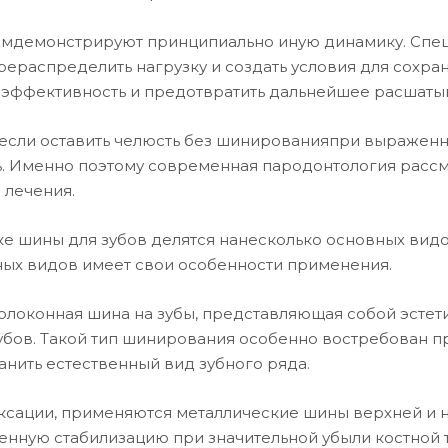
ниемдемонстрируют принципиально иную динамику. Сп
рераспределить нагрузку и создать условия для сохран
ю эффективность и предотвратить дальнейшее расшаты
 если оставить челюсть без шинированияпри выражен
ь. Именно поэтому современная пародонтология рас
 лечения.
ке шины для зубов делятся нанесколько основных вид
ных видов имеет свои особенности применения.
олоконная шина на зубы, представляющая собой эстети
убов. Такой тип шинирования особенно востребован 
анить естественный вид зубного ряда.
иксации, применяются металлические шины верхней и
нную стабилизацию при значительной убыли костной т