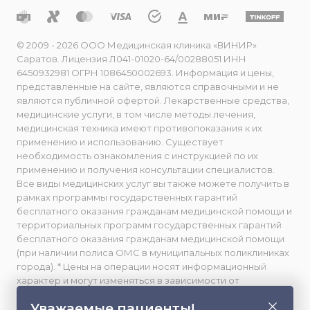
© 2009 - 2026 ООО Медицинская клиника «ВИНИР»
Саратов. Лицензия Л041-01020-64/00288051 ИНН
6450932981 ОГРН 1086450002693. Информация и цены,
представленные на сайте, являются справочными и не
являются публичной офертой. Лекарственные средства,
медицинские услуги, в том числе методы лечения,
медицинская техника имеют противопоказания к их
применению и использованию. Существует
необходимость ознакомления с инструкцией по их
применению и получения консультации специалистов.
Все виды медицинских услуг вы также можете получить в
рамках программы государственных гарантий
бесплатного оказания гражданам медицинской помощи и
территориальных программ государственных гарантий
бесплатного оказания гражданам медицинской помощи
(при наличии полиса ОМС в муниципальных поликлиниках
города). * Цены на операции носят информационный
характер и могут изменяться в зависимости от
сложности и использования расходных материалов. **
Уважаемые пациенты!
Facebook принадлежит компании Meta, признанной