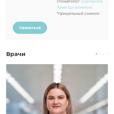
стоматолог
Шакирова
Алия Ергалиевна
*прицельный снимок
Связаться
Врачи