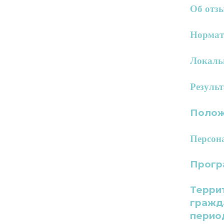
Об отз
Нормат
Локаль
Результ
Полож
Персон
Прогр
Терри
гражд
период