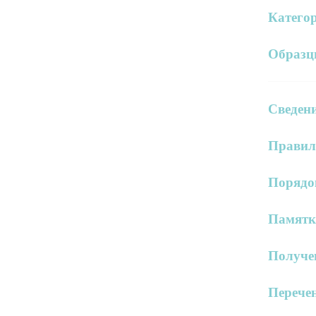
Категор
Образц
Сведен
Правил
Порядо
Памятка
Получе
Перечен