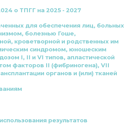
024 о ТПГГ на 2025 - 2027
ченных для обеспечения лиц, больных
низмом, болезнью Гоше,
ой, кроветворной и родственных им
емическим синдромом, юношеским
зом I, II и VI типов, апластической
м факторов II (фибриногена), VII
рансплантации органов и (или) тканей
ованиям
использования результатов