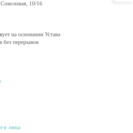
.
Соколовая, 10/16
вует на
основании Устава
в без перерывов
е
ого лица