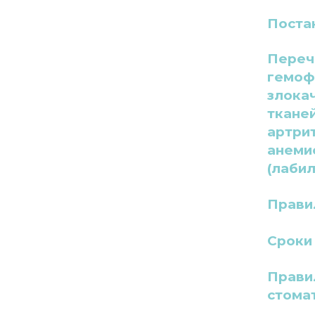
Постан
Переч
гемоф
злока
ткане
артрит
анеми
(лабил
Прави
Сроки
Прави
стома