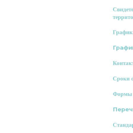
Свидете
террит
График
Графи
Контак
Сроки 
Формы 
Переч
Станда