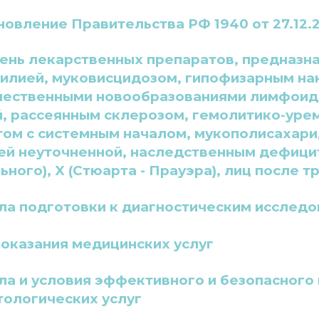
овление Правительства РФ 1940 от 27.12.2
ень лекарственных препаратов, предназна
илией, муковисцидозом, гипофизарным на
чественными новообразованиями лимфоидн
й, рассеянным склерозом, гемолитико-ур
ом с системным началом, мукополисахаридо
ей неуточненной, наследственным дефицито
ьного), X (Стюарта - Прауэра), лиц после т
ла подготовки к диагностическим исслед
 оказания медицинских услуг
ла и условия эффективного и безопасного 
тологических услуг