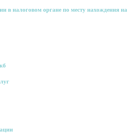
ции в налоговом органе по месту нахождения на
жб
слуг
дации