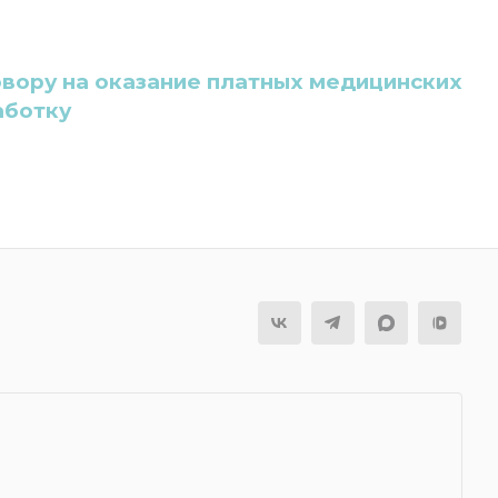
овору на оказание платных медицинских
аботку
я