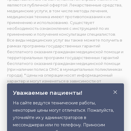
являются публичной офертой. Лекарственные средства,
медицинские услуги, в том числе методы лечения,
медицинская техника имеют противопоказания к их
применению и использованию. Существует
необходимость ознакомления с инструкцией по их
применению и получения консультации специалистов.
Все виды медицинских услуг вы также можете получить в
рамках программы государственных гарантий
бесплатного оказания гражданам медицинской помощи и
территориальных программ государственных гарантий
бесплатного оказания гражданам медицинской помощи
(при наличии полиса ОМС в муниципальных поликлиниках
города). * Цены на операции носят информационный
характер и могут изменяться в зависимости от
сложности и использования расходных материалов. **
Уважаемые пациенты!
Facebook принадлежит компании Meta, признанной
экстремистской и запрещенной в РФ. Весь фото- и
На сайте ведутся технические работы,
видеоматериал, размещенный на данном сайте,
некоторые цены могут отличаться. Пожалуйста,
публикуется с письменного согласия лиц, изображенных
на них, либо их законных представителей (в случае
уточняйте их у администраторов в
несовершеннолетних). Любое использование,
мессенджерах или по телефону. Приносим
Этот сайт использует cookie для хранения
копирование или распространение данного контента без