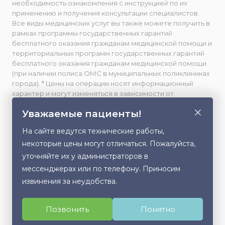
необходимость ознакомления с инструкцией по их
применению и получения консультации специалистов.
Все виды медицинских услуг вы также можете получить в
рамках программы государственных гарантий
бесплатного оказания гражданам медицинской помощи и
территориальных программ государственных гарантий
бесплатного оказания гражданам медицинской помощи
(при наличии полиса ОМС в муниципальных поликлиниках
города). * Цены на операции носят информационный
характер и могут изменяться в зависимости от
сложности и использования расходных материалов. **
Уважаемые пациенты!
Facebook принадлежит компании Meta, признанной
экстремистской и запрещенной в РФ. Весь фото- и
На сайте ведутся технические работы,
видеоматериал, размещенный на данном сайте,
некоторые цены могут отличаться. Пожалуйста,
публикуется с письменного согласия лиц, изображенных
на них, либо их законных представителей (в случае
уточняйте их у администраторов в
несовершеннолетних). Любое использование,
мессенджерах или по телефону. Приносим
Этот сайт использует cookie для хранения
копирование или распространение данного контента без
извинения за неудобства.
данных. Продолжая использовать сайт, Вы даете
разрешения правообладателя запрещено.
согласие на работу с этими файлами.
Политика в отношении обработки персональных данных
Позвонить
Понятно
Согласен
Версия для слабовидящих
Карта сайта