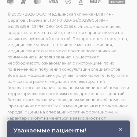
© 2009 - 2026 ООО Медицинская клиника «ВИНИР»
Саратов. Лицензия Л041-01020-64/00288051 ИНН
6450932981 ОГРН 1086450002693. Информация и цены,
представленные на сайте, являются справочными и не
являются публичной офертой. Лекарственные средства,
медицинские услуги, в том числе методы лечения,
медицинская техника имеют противопоказания к их
применению и использованию. Существует
необходимость ознакомления с инструкцией по их
применению и получения консультации специалистов.
Все виды медицинских услуг вы также можете получить в
рамках программы государственных гарантий
бесплатного оказания гражданам медицинской помощи и
территориальных программ государственных гарантий
бесплатного оказания гражданам медицинской помощи
(при наличии полиса ОМС в муниципальных поликлиниках
города). * Цены на операции носят информационный
характер и могут изменяться в зависимости от
сложности и использования расходных материалов. **
Уважаемые пациенты!
Facebook принадлежит компании Meta, признанной
экстремистской и запрещенной в РФ. Весь фото- и