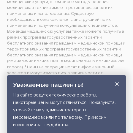
медицинские услуги, в том числе методы лечения,
медицинская техника имеют противопоказания к их
применению и использованию. Существует
необходимость ознакомления с инструкцией по их
применению и получения консультации специалистов.
Все виды медицинских услуг вы также можете получить в
рамках программы государственных гарантий
бесплатного оказания гражданам медицинской помощи и
территориальных программ государственных гарантий
бесплатного оказания гражданам медицинской помощи
(при наличии полиса ОМС в муниципальных поликлиниках
города). * Цены на операции носят информационный
характер и могут изменяться в зависимости от
сложности и использования расходных материалов. **
Уважаемые пациенты!
Facebook принадлежит компании Meta, признанной
экстремистской и запрещенной в РФ. Весь фото- и
На сайте ведутся технические работы,
видеоматериал, размещенный на данном сайте,
некоторые цены могут отличаться. Пожалуйста,
публикуется с письменного согласия лиц, изображенных
на них, либо их законных представителей (в случае
уточняйте их у администраторов в
несовершеннолетних). Любое использование,
мессенджерах или по телефону. Приносим
Этот сайт использует cookie для хранения
копирование или распространение данного контента без
извинения за неудобства.
данных. Продолжая использовать сайт, Вы даете
разрешения правообладателя запрещено.
согласие на работу с этими файлами.