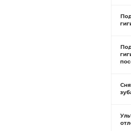
Под
гиг
Под
гиг
пос
Сня
зуб
Уль
отл