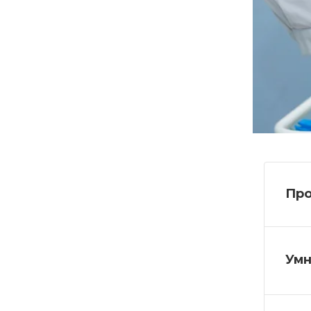
Про
Умн