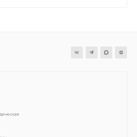
я
дическая