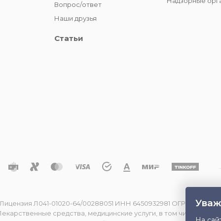
Надзорные орг
Вопрос/ответ
Наши друзья
Статьи
Уваж
Лицензия Л041-01020-64/00288051 ИНН 6450932981 ОГРН 1086450
екарственные средства, медицинские услуги, в том числе мето
На сай