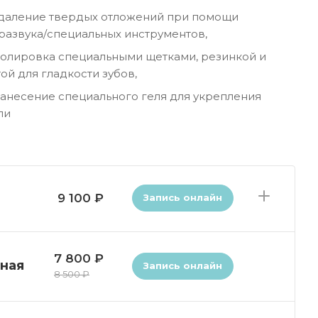
даление твердых отложений при помощи
тразвука/специальных инструментов,
олировка специальными щетками, резинкой и
ой для гладкости зубов,
анесение специального геля для укрепления
ли
9 100 ₽
Запись онлайн
7 800 ₽
сная
Запись онлайн
8 500 ₽