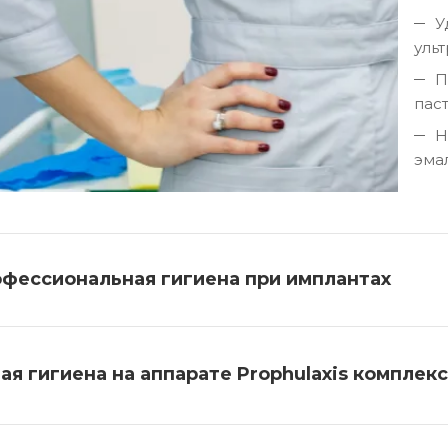
У
уль
П
паст
Н
эма
фессиональная гигиена при имплантах
ая гигиена на аппарате Prophulaxis комплек