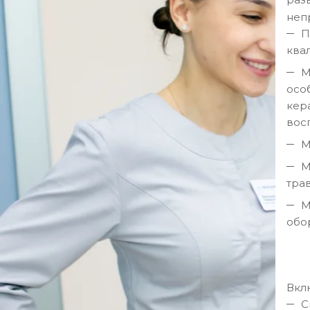
непр
П
ква
М
осо
кер
восп
М
М
тра
М
обо
Вкл
С