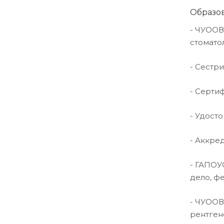
Образо
- ЧУООВ
стомато
- Сестр
- Серти
- Удост
- Аккре
- ГАПОУ
дело
- ЧУООВ
рентге