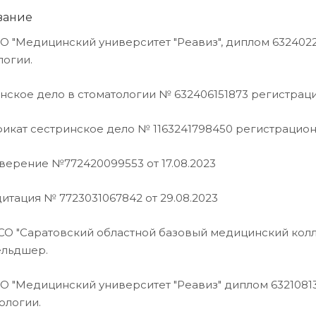
вание
О "Медицинский университет "Реавиз", диплом 632402291
логии.
инское дело в стоматологии № 632406151873 регистраци
фикат сестринское дело № 1163241798450 регистрационн
оверение №772420099553 от 17.08.2023
дитация № 7723031067842 от 29.08.2023
СО "Саратовский областной базовый медицинский коллед
, фельдшер.
О "Медицинский университет "Реавиз" диплом 632108130
нологии.