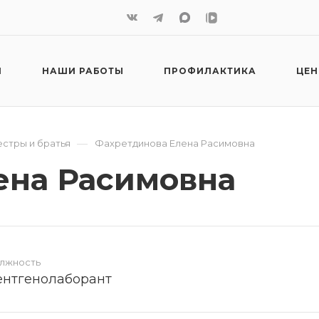
И
НАШИ РАБОТЫ
ПРОФИЛАКТИКА
ЦЕ
—
стры и братья
Фахретдинова Елена Расимовна
ена Расимовна
лжность
ентгенолаборант