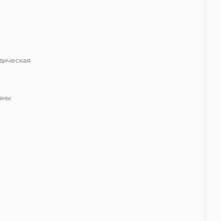
я
дическая
аны