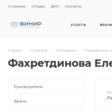
О клинике
Отзывы
ДМС
Контакты
УСЛУГИ
ВРАЧ
—
—
—
Главная
О клинике
Сотрудники
Медицинские се
Фахретдинова Ел
Руководители
До
Р
Врачи