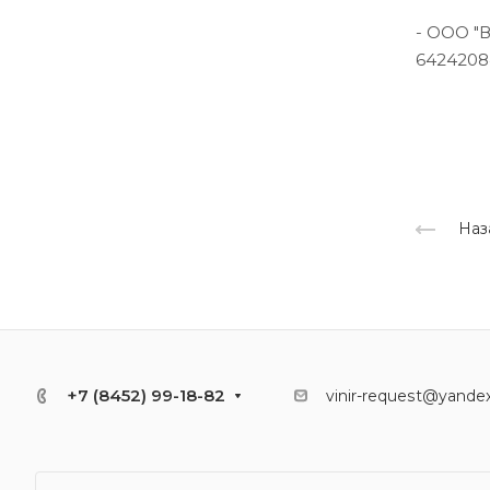
- ООО "
6424208
Наз
+7 (8452) 99-18-82
vinir-request@yandex