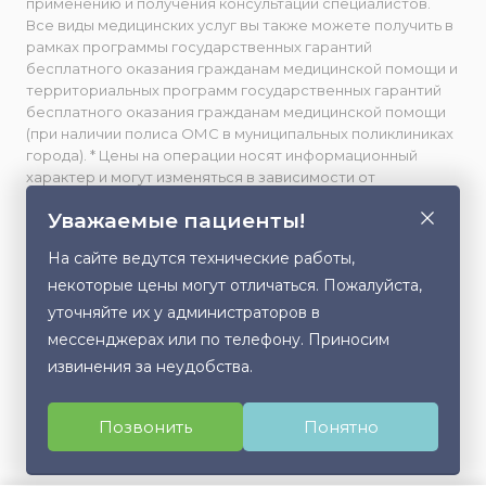
применению и получения консультации специалистов.
Все виды медицинских услуг вы также можете получить в
рамках программы государственных гарантий
бесплатного оказания гражданам медицинской помощи и
территориальных программ государственных гарантий
бесплатного оказания гражданам медицинской помощи
(при наличии полиса ОМС в муниципальных поликлиниках
города). * Цены на операции носят информационный
характер и могут изменяться в зависимости от
сложности и использования расходных материалов. **
Уважаемые пациенты!
Facebook принадлежит компании Meta, признанной
экстремистской и запрещенной в РФ. Весь фото- и
На сайте ведутся технические работы,
видеоматериал, размещенный на данном сайте,
некоторые цены могут отличаться. Пожалуйста,
публикуется с письменного согласия лиц, изображенных
на них, либо их законных представителей (в случае
уточняйте их у администраторов в
несовершеннолетних). Любое использование,
мессенджерах или по телефону. Приносим
Этот сайт использует cookie для хранения
копирование или распространение данного контента без
извинения за неудобства.
данных. Продолжая использовать сайт, Вы даете
разрешения правообладателя запрещено.
согласие на работу с этими файлами.
Политика в отношении обработки персональных данных
Позвонить
Понятно
Согласен
Версия для слабовидящих
Карта сайта