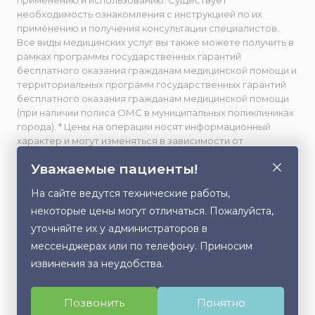
применению и использованию. Существует
необходимость ознакомления с инструкцией по их
применению и получения консультации специалистов.
Все виды медицинских услуг вы также можете получить в
рамках программы государственных гарантий
бесплатного оказания гражданам медицинской помощи и
территориальных программ государственных гарантий
бесплатного оказания гражданам медицинской помощи
(при наличии полиса ОМС в муниципальных поликлиниках
города). * Цены на операции носят информационный
характер и могут изменяться в зависимости от
сложности и использования расходных материалов. **
Уважаемые пациенты!
Facebook принадлежит компании Meta, признанной
экстремистской и запрещенной в РФ. Весь фото- и
На сайте ведутся технические работы,
видеоматериал, размещенный на данном сайте,
некоторые цены могут отличаться. Пожалуйста,
публикуется с письменного согласия лиц, изображенных
на них, либо их законных представителей (в случае
уточняйте их у администраторов в
несовершеннолетних). Любое использование,
мессенджерах или по телефону. Приносим
Этот сайт использует cookie для хранения
копирование или распространение данного контента без
извинения за неудобства.
данных. Продолжая использовать сайт, Вы даете
разрешения правообладателя запрещено.
согласие на работу с этими файлами.
Политика в отношении обработки персональных данных
Позвонить
Понятно
Согласен