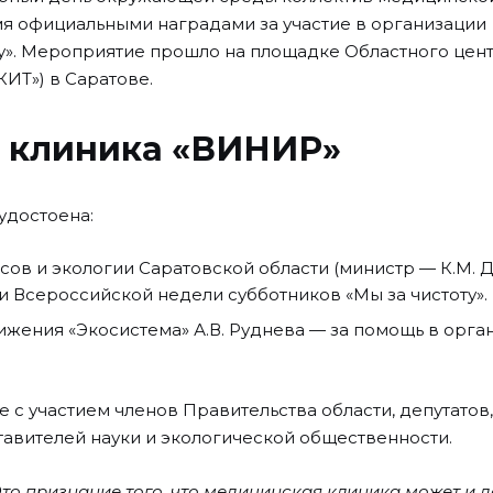
я официальными наградами за участие в организации
у». Мероприятие прошло на площадке Областного цен
ИТ») в Саратове.
а клиника «ВИНИР»
удостоена:
ов и экологии Саратовской области (министр — К.М. 
и Всероссийской недели субботников «Мы за чистоту».
жения «Экосистема» А.В. Руднева — за помощь в орга
с участием членов Правительства области, депутатов,
авителей науки и экологической общественности.
Это признание того, что медицинская клиника может и 