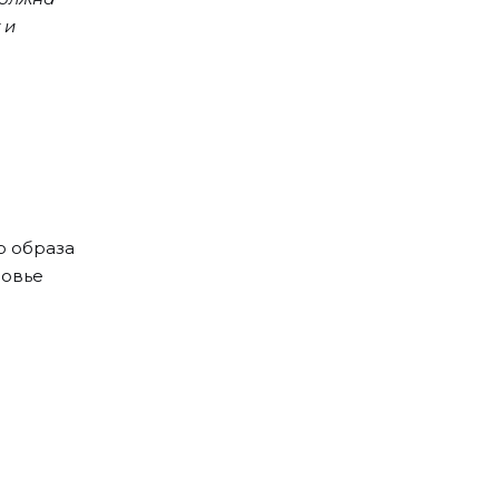
 и
о образа
ровье