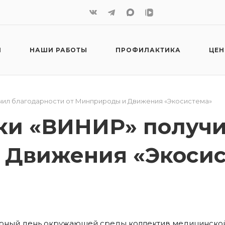
И
НАШИ РАБОТЫ
ПРОФИЛАКТИКА
ЦЕ
чил благодарности от Минприроды и Движения «Экосистема»
ки «ВИНИР» получи
 Движения «Экосис
емирный день окружающей среды коллектив медицинско