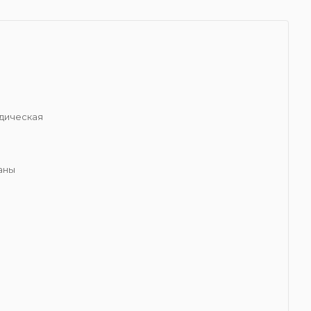
я
дическая
аны