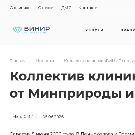
О клинике
Отзывы
ДМС
Контакты
УСЛУГИ
ВРАЧ
—
—
Главная
Новости
Коллектив клиники «ВИНИР» полу
Коллектив клини
от Минприроды и
Мы в СМИ
05.06.2026
Саратов, 5 июня 2026 года. В День эколога и Вс