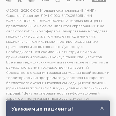
© 2009 - 2026 ООО Медицинская клиника «ВИНИР»
Саратов. Лицензия Л041-01020-64/00288051 ИНН
6450932981 ОГРН 1086450002693. Информация и цены,
представленные на сайте, являются справочными и не
являются публичной офертой. Лекарственные средства,
медицинские услуги, в том числе методы лечения,
медицинская техника имеют противопоказания к их
применению и использованию. Существует
необходимость ознакомления с инструкцией по их
применению и получения консультации специалистов.
Все виды медицинских услуг вы также можете получить в
рамках программы государственных гарантий
бесплатного оказания гражданам медицинской помощи и
территориальных программ государственных гарантий
бесплатного оказания гражданам медицинской помощи
(при наличии полиса ОМС в муниципальных поликлиниках
города). * Цены на операции носят информационный
характер и могут изменяться в зависимости от
сложности и использования расходных материалов. **
Уважаемые пациенты!
Facebook принадлежит компании Meta, признанной
экстремистской и запрещенной в РФ. Весь фото- и