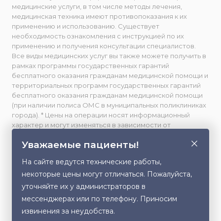
медицинские услуги, в том числе методы лечения,
медицинская техника имеют противопоказания к их
применению и использованию. Существует
необходимость ознакомления с инструкцией по их
применению и получения консультации специалистов.
Все виды медицинских услуг вы также можете получить в
рамках программы государственных гарантий
бесплатного оказания гражданам медицинской помощи и
территориальных программ государственных гарантий
бесплатного оказания гражданам медицинской помощи
(при наличии полиса ОМС в муниципальных поликлиниках
города). * Цены на операции носят информационный
характер и могут изменяться в зависимости от
сложности и использования расходных материалов. **
Уважаемые пациенты!
Facebook принадлежит компании Meta, признанной
экстремистской и запрещенной в РФ. Весь фото- и
На сайте ведутся технические работы,
видеоматериал, размещенный на данном сайте,
некоторые цены могут отличаться. Пожалуйста,
публикуется с письменного согласия лиц, изображенных
на них, либо их законных представителей (в случае
уточняйте их у администраторов в
несовершеннолетних). Любое использование,
мессенджерах или по телефону. Приносим
Этот сайт использует cookie для хранения
копирование или распространение данного контента без
извинения за неудобства.
данных. Продолжая использовать сайт, Вы даете
разрешения правообладателя запрещено.