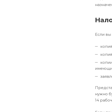
назначе
Нало
Если вы
копия
копия
копии
имеющих
заявл
Предста
нужно б
14 рабоч