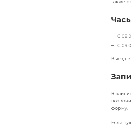
также р
Часы
С 08:
С 09:
Выезд в
Запи
В клини
позвони
форму.
Если ну