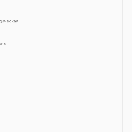
я
дическая
аны