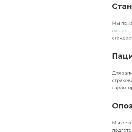
Стан
Мы прид
охраны 
стандар
Паци
Для зап
страхов
гарантир
Опоз
Мы реко
подгото