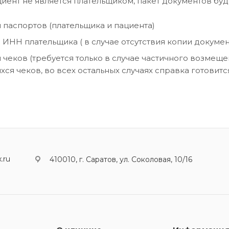
циент не является плательщиком, пакет документов буде
 паспортов (плательщика и пациента)
 ИНН плательщика ( в случае отсутствия копии докуме
 чеков (требуется только в случае частичного возмеще
ся чеков, во всех остальных случаях справка готовитс
.ru
410010, г. Саратов, ул. Соколовая, 10/16