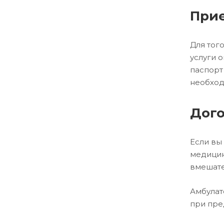
При
Для тог
услуги 
паспорт
необход
Дого
Если вы
медицин
вмешате
Амбулат
при пре