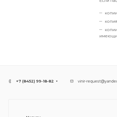
Если па
копии
копия
копии
имеющих
+7 (8452) 99-18-82
vinir-request@yandex