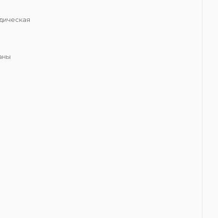
дическая
аны