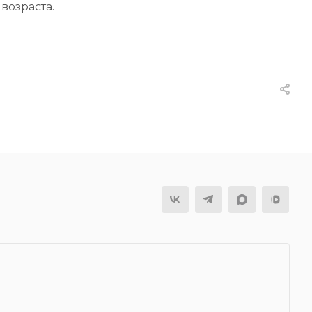
 возраста.
я