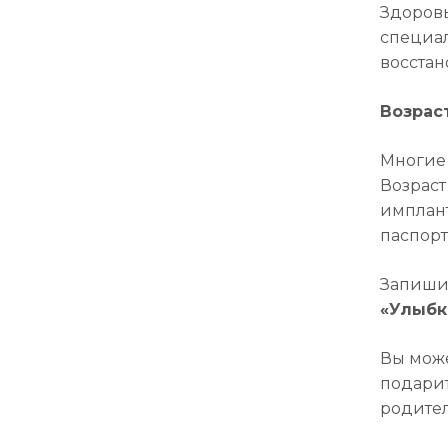
Здоровь
специал
восстан
Возрас
Многие 
Возраст
имплант
паспорт
Запишит
«Улыбк
Вы може
подарит
родител