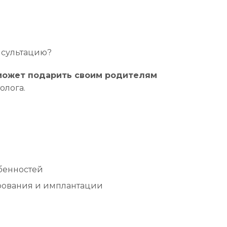
нсультацию?
может подарить своим родителям
олога.
бенностей
ирования и имплантации