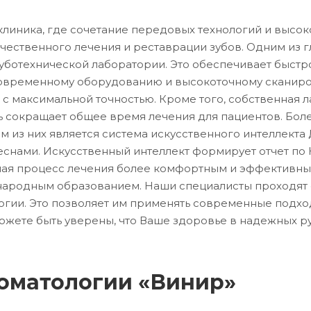
клиника, где сочетание передовых технологий и высо
чественного лечения и реставрации зубов. Одним из г
уботехнической лаборатории. Это обеспечивает быстр
современному оборудованию и высокоточному сканир
с максимальной точностью. Кроме того, собственная л
ь сокращает общее время лечения для пациентов. Бол
из них является система искусственного интеллекта Д
еснами. Искусственный интеллект формирует отчет по 
лая процесс лечения более комфортным и эффективным
народным образованием. Наши специалисты проходят 
огии. Это позволяет им применять современные подх
ожете быть уверены, что Ваше здоровье в надежных ру
томатологии «Винир»