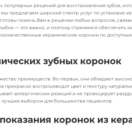
 популярных решений для восстановления зубов, котор
» мы предлагаем широкий спектр услуг по установке 
е готовы помочь Вам в решении любых вопросов, связа
улыбки — это важно, и поэтому стремимся обеспечить 
ококачественные керамические коронки по доступным
ических зубных коронок
ество преимуществ. Во-первых, они обладают высокой
ка прекрасно воспроизводит цвет и текстуру натуральн
ывает аллергических реакций и не провоцирует раздра
 их лучшим выбором для большинства пациентов.
показания коронок из кер