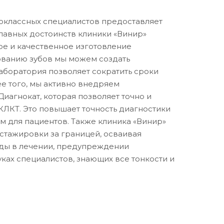
коклассных специалистов предоставляет
лавных достоинств клиники «Винир»
ое и качественное изготовление
ованию зубов мы можем создать
аборатория позволяет сократить сроки
ее того, мы активно внедряем
иагнокат, которая позволяет точно и
КЛКТ. Это повышает точность диагностики
 для пациентов. Также клиника «Винир»
стажировки за границей, осваивая
оды в лечении, предупреждении
ках специалистов, знающих все тонкости и